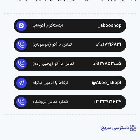
akooshop_
اینستاگرام آکوشاپ
09017216831
تماس با آکو (موسویان)
09127853005
تماس با آکو (یحیی زاده)
Akoo_shop1@
ارتباط با ادمین تلگرام
02133921424
شماره تماس فروشگاه
دسترسی سریع