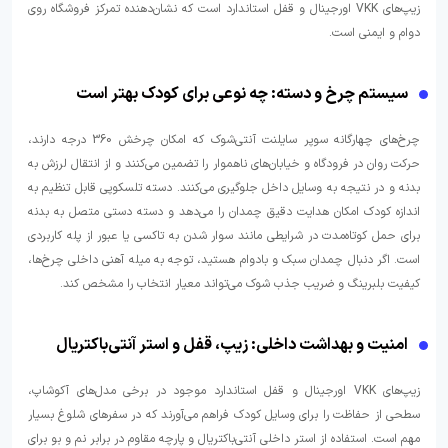
زیپ‌های VKK اورجینال و قفل استاندارد است که نشان‌دهنده تمرکز فروشگاه روی
دوام و ایمنی است.
سیستم چرخ و دسته: چه نوعی برای کودک بهتر است
چرخ‌های چهارگانه سوپر سایلنت آنتی‌شوک که امکان چرخش 360 درجه دارند،
حرکت روان در فرودگاه و خیابان‌های ناهموار را تضمین می‌کنند و از انتقال لرزش به
بدنه و در نتیجه به وسایل داخل جلوگیری می‌کنند. دسته تلسکوپی قابل تنظیم به
اندازه کودک امکان هدایت دقیق چمدان را می‌دهد و دسته دستی متصل به بدنه
برای حمل کوتاه‌مدت در شرایطی مانند سوار شدن به تاکسی یا عبور از پله کاربردی
است. اگر دنبال چمدان سبک و بادوام هستید، توجه به میله آهنی داخلی چرخ‌ها،
کیفیت بلبرینگ و ضریب جذب شوک می‌تواند معیار انتخاب را مشخص کند.
امنیت و بهداشت داخلی: زیپ، قفل و استر آنتی‌باکتریال
زیپ‌های VKK اورجینال و قفل استاندارد موجود در برخی مدل‌های آکوشاپ،
سطحی از حفاظت را برای وسایل کودک فراهم می‌آورند که در سفرهای شلوغ بسیار
مهم است. استفاده از استر داخلی آنتی‌باکتریال و پارچه مقاوم در برابر نم و بو برای