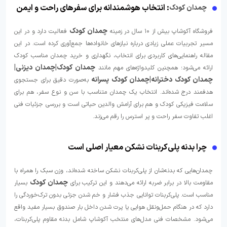
: انتخاب هوشمندانه برای سفرهای راحت و ایمن
چمدان کودک
چمدان کودک
فروشگاه آکوشاپ بیش از ۱۰ سال در زمینه
فعالیت دارد و در این
مسیر تجربیات عملی زیادی درباره نیازهای خانواده‌ها جمع‌آوری کرده است. در این
مقاله راهنمایی‌های کاربردی برای انتخاب، نگهداری و خرید چمدان مناسب کودک
چمدان کودک|چمدان دیزنی|
ارائه می‌شود؛ همچنین کلیدواژه‌های مهم مانند
چمدان کودک دخترانه|چمدان کودک پسرانه
به‌صورت دقیق برای جستجوی
هدفمند درج شده‌اند. انتخاب یک چمدان متناسب با سن و نوع سفر، هم برای
سلامت فیزیکی کودک و هم برای آرامش والدین حیاتی است و بررسی جزئیات فنی
اغلب تفاوت سفر راحت و پر استرس را رقم می‌زند.
چرا بدنه پلی‌کربنات نشکن معیار اصلی است
چمدان‌هایی که بدنه‌شان از پلی‌کربنات نشکن ساخته شده‌اند، وزن سبک را همراه با
چمدان کودک
مقاومت بالا در برابر ضربه ارائه می‌دهند و این ترکیب برای
بسیار
مناسب است. پلی‌کربنات توانایی جذب فشار و خم شدن جزئی بدون ترک‌خوردگی را
دارد که در هنگام حمل‌ونقل هوایی یا پرت شدن داخل بار صندوق بسیار مفید واقع
می‌شود. مشخصات فنی مدل‌های منتخب آکوشاپ شامل بدنه مقاوم پلی‌کربنات،