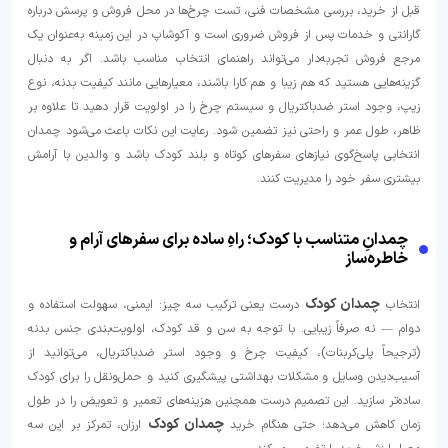
قبل از خرید، بررسی مشخصات فنی، تست چرخ‌ها در محل فروش و پرسش درباره
گارانتی و خدمات پس از فروش ضروری است و آکوشاپ در این زمینه به‌عنوان یک
مرجع فروش تجربه‌دار می‌تواند راهنمای انتخاب مناسب باشد. اگر به دنبال
گزینه‌هایی هستید که هم زیبا و هم کارا باشند، معیارهایی مانند کیفیت بدنه، نوع
زیپ، وجود استر ضدباکتریال و سیستم چرخ را در اولویت قرار دهید تا علاوه بر
ظاهر، طول عمر و راحتی نیز تضمین شود. رعایت این نکات باعث می‌شود چمدان
انتخابی پاسخ‌گوی نیازهای سفرهای کوتاه و بلند کودک باشد و والدین با آرامش
بیشتری سفر خود را مدیریت کنند.
چمدانِ متناسب با کودک؛ راهِ ساده برای سفرهای آرام و
خاطره‌ساز
چمدان کودک
انتخاب
درست یعنی ترکیب سه چیز: ایمنی، سهولت استفاده و
دوام — نه صرفاً زیبایی. با توجه به سن و قد کودک، اولویت‌بندی جنس بدنه
(ترجیحاً پلی‌کربنات)، کیفیت چرخ و وجود استر ضدباکتریال، می‌توانید از
آسیب‌دیدن وسایل و مشکلات بهداشتی پیشگیری کنید و حمل‌ونقل را برای کودک
ساده‌تر سازید. این تصمیم درست همچنین هزینه‌های تعمیر و تعویض را در طول
چمدان کودک
زمان کاهش می‌دهد؛ حتی هنگام خرید
ارزان، تمرکز بر این سه