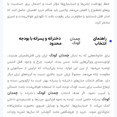
حفظ بهداشت لباس‌ها و اسباب‌بازی‌ها مؤثر است و احتمال بروز حساسیت یا
بوهای نامطبوع را کاهش می‌دهد. والدین باید هنگام خرید اطمینان حاصل کنند که
استر قابل شستشو یا مقاوم در برابر رطوبت باشد تا نگهداری طولانی‌مدت و تمیزی
ساده‌تر گردد.
راهنمای
دخترانه و پسرانه با بودجه
چمدان
انتخاب
کودک
محدود
چمدان کودک
برای خانواده‌هایی که به دنبال
ارزان ولی قابل‌اطمینان هستند،
اولویت‌بندی ویژگی‌هایی مانند جنس بدنه، کیفیت چرخ و وجود قفل امنیتی
توصیه می‌شود؛ از بین این موارد، بدنه پلی‌کربنات که ترکیبی از سبک‌وزنی و
مقاومت ارائه می‌دهد، معمولاً ارزش خرید بالاتری نسبت به گزینه‌های ارزان دیگر
دارد. هنگام انتخاب مدل‌های دخترانه یا پسرانه بهتر است به ارگونومی دسته و
ارتفاع مناسب برای دست کودک توجه کنید تا استفاده طولانی‌مدت باعث خستگی
چمدان کودک
چمدان
یا آسیب نشود. اگر هدف انتخاب
دخترانه یا
کودک
پسرانه خاصی است، توجه به نحوه قرارگیری جیب‌ها و تقسیم‌بندی داخلی
کمک می‌کند تا اسباب‌بازی‌ها، لباس‌ها و وسایل ضروری به‌صورت سازمان‌یافته
جای‌گذاری شوند. خرید از فروشگاهی مانند آکوشاپ که سال‌ها تجربه واردات