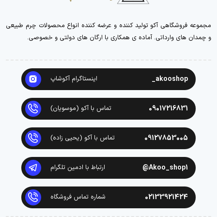
مجموعه فروشگاهی آکو تولید کننده و عرضه کننده انواع محصولات چرم طبیعی
و چمدان های وارداتی. آماده ی همکاری با ارگان های دولتی و خصوصی.
akooshop_
اینستاگرام آکوشاپ
09017216831
تماس با آکو (موسویان)
09127853005
تماس با آکو (یحیی زاده)
Akoo_shop1@
ارتباط با ادمین تلگرام
02133921424
شماره تماس فروشگاه