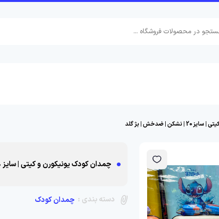
ن | ضدخش | بژ گلد
چمدان کودک یونیکورن و کیتی | سایز 20 | نشکن | ضدخش | بژ گلد
دسته بندی :
چمدان کودک