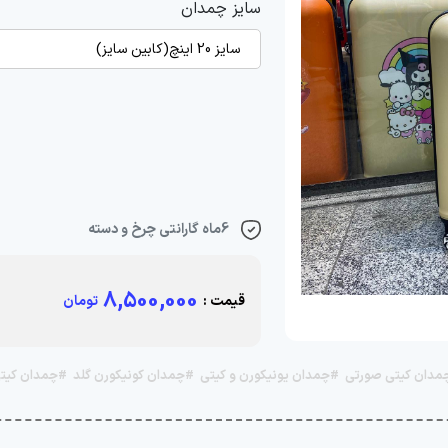
سایز چمدان
سایز 20 اینچ(کابین سایز)
6ماه گارانتی چرخ و دسته
8,500,000
قیمت :
تومان
مدان کیتی صورتی
#چمدان یونیکورن و کیتی
#چمدان کونیکورن گلد
#چمدان کیتی