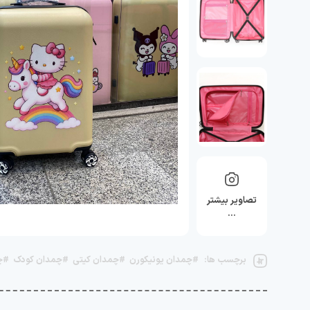
تصاویر بیشتر
…
برچسب ها:
#چمدان یونیکورن
#چمدان کیتی
#چمدان کودک
#چ