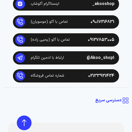
akooshop_
اینستاگرام آکوشاپ
09017216831
تماس با آکو (موسویان)
09127853005
تماس با آکو (یحیی زاده)
Akoo_shop1@
ارتباط با ادمین تلگرام
02133921424
شماره تماس فروشگاه
دسترسی سریع