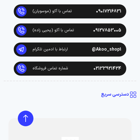
09017216831
تماس با آکو (موسویان)
09127853005
تماس با آکو (یحیی زاده)
Akoo_shop1@
ارتباط با ادمین تلگرام
02133921424
شماره تماس فروشگاه
دسترسی سریع