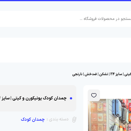
ن | ضدخش | نارنجی
چمدان کودک یونیکورن و کیتی | سایز 24 | نشکن | ضدخش | نارنجی
دسته بندی :
چمدان کودک