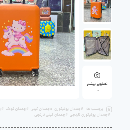
تصاویر بیشتر
…
برچسب ها:
#چمدان یونیکورن
#چمدان کیتی
#چمدان کودک
#چ
#چمدان یونیکورن نارنجی
#چمدان کیتی نارنجی