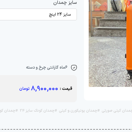
سایز چمدان
سایز 24 اینچ
6ماه گارانتی چرخ و دسته
8,900,000
قیمت :
تومان
مدان کیتی صورتی
#چمدان یونیکورن و کیتی
#چمدان کودک سایز 24
#چمدان کود