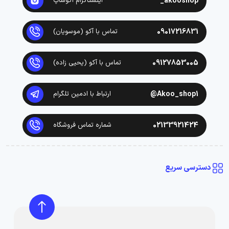
akooshop_
اینستاگرام آکوشاپ
09017216831
تماس با آکو (موسویان)
09127853005
تماس با آکو (یحیی زاده)
Akoo_shop1@
ارتباط با ادمین تلگرام
02133921424
شماره تماس فروشگاه
دسترسی سریع