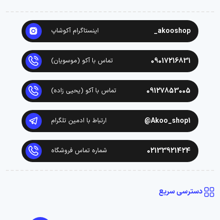
akooshop_
اینستاگرام آکوشاپ
09017216831
تماس با آکو (موسویان)
09127853005
تماس با آکو (یحیی زاده)
Akoo_shop1@
ارتباط با ادمین تلگرام
02133921424
شماره تماس فروشگاه
دسترسی سریع