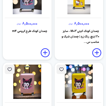
8,500,000
8,500,000
تومان
تومان
چمدان کودک کیتی M03 – سایز
چمدان کودک طرح کرومی m4
20 اینچ، رنگ زرد | چمدان شیک و
مناسب س...