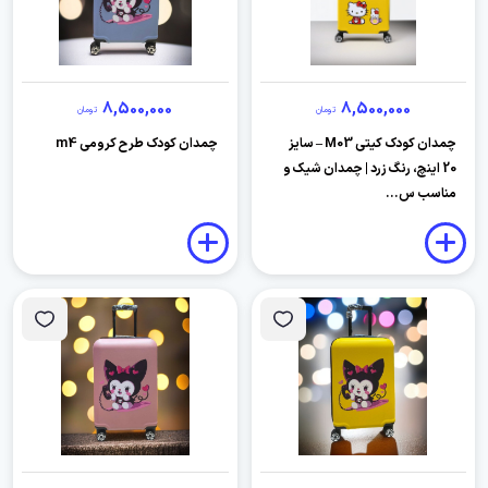
8,500,000
8,500,000
تومان
تومان
چمدان کودک کیتی M03 – سایز
چمدان کودک طرح کرومی m4
20 اینچ، رنگ زرد | چمدان شیک و
مناسب س...