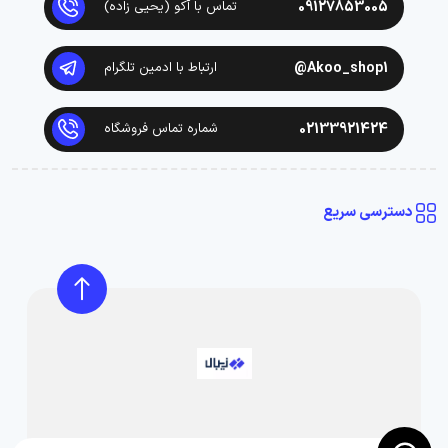
09127853005
تماس با آکو (یحیی زاده)
Akoo_shop1@
ارتباط با ادمین تلگرام
02133921424
شماره تماس فروشگاه
دسترسی سریع