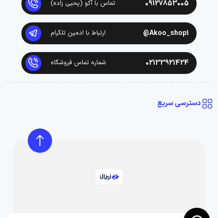
09127853005
تماس با آکو (یحیی زاده)
Akoo_shop1@
ارتباط با ادمین تلگرام
02133921424
شماره تماس فروشگاه
دسترسی سریع