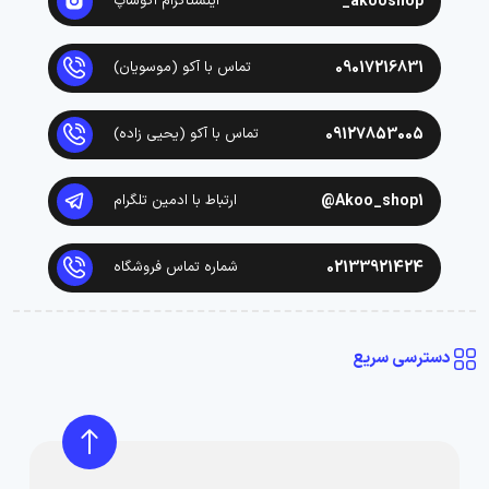
akooshop_
اینستاگرام آکوشاپ
09017216831
تماس با آکو (موسویان)
09127853005
تماس با آکو (یحیی زاده)
Akoo_shop1@
ارتباط با ادمین تلگرام
02133921424
شماره تماس فروشگاه
دسترسی سریع