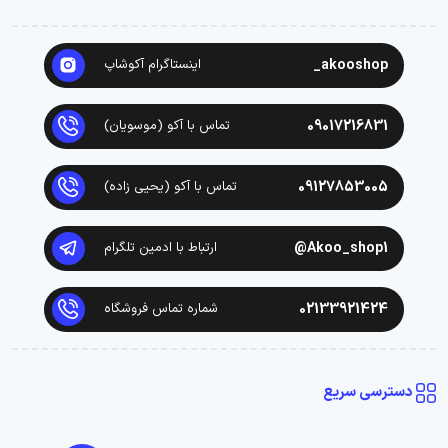
akooshop_
اینستاگرام آکوشاپ
09017216831
تماس با آکو (موسویان)
09127853005
تماس با آکو (یحیی زاده)
Akoo_shop1@
ارتباط با ادمین تلگرام
02133921424
شماره تماس فروشگاه
دسترسی سریع