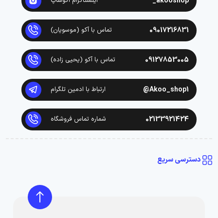
akooshop_
اینستاگرام آکوشاپ
09017216831
تماس با آکو (موسویان)
09127853005
تماس با آکو (یحیی زاده)
Akoo_shop1@
ارتباط با ادمین تلگرام
02133921424
شماره تماس فروشگاه
دسترسی سریع