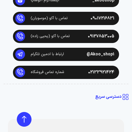
akooshop_
اینستاگرام آکوشاپ
09017216831
تماس با آکو (موسویان)
09127853005
تماس با آکو (یحیی زاده)
Akoo_shop1@
ارتباط با ادمین تلگرام
02133921424
شماره تماس فروشگاه
دسترسی سریع