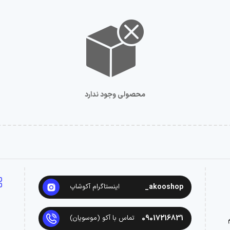
محصولی وجود ندارد
akooshop_
اینستاگرام آکوشاپ
09017216831
تماس با آکو (موسویان)