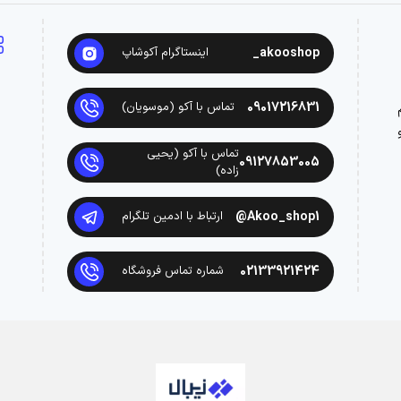
akooshop_
اینستاگرام آکوشاپ
09017216831
تماس با آکو (موسویان)
تماس با آکو (یحیی
09127853005
زاده)
Akoo_shop1@
ارتباط با ادمین تلگرام
02133921424
شماره تماس فروشگاه