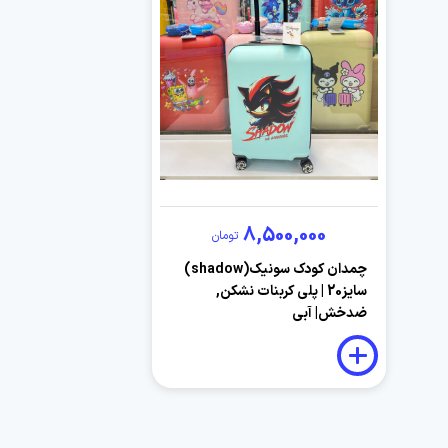
8,500,000
تومان
چمدان کودک سونیک(shadow)
سایز20 | پلی کربنات نشکن,
ضدخش| آبی