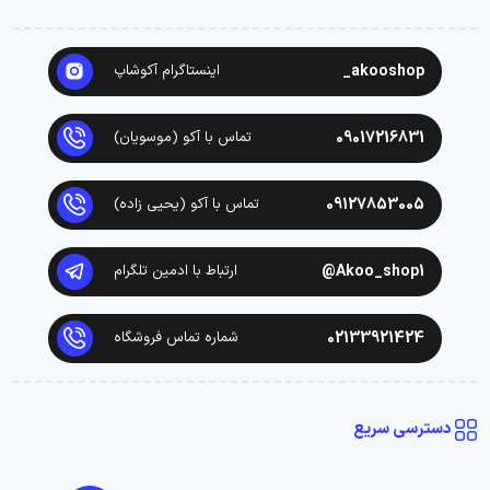
akooshop_
اینستاگرام آکوشاپ
09017216831
تماس با آکو (موسویان)
09127853005
تماس با آکو (یحیی زاده)
Akoo_shop1@
ارتباط با ادمین تلگرام
02133921424
شماره تماس فروشگاه
دسترسی سریع