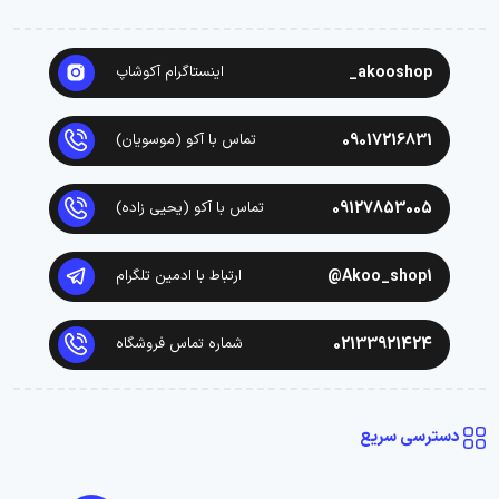
akooshop_
اینستاگرام آکوشاپ
09017216831
تماس با آکو (موسویان)
09127853005
تماس با آکو (یحیی زاده)
Akoo_shop1@
ارتباط با ادمین تلگرام
02133921424
شماره تماس فروشگاه
دسترسی سریع