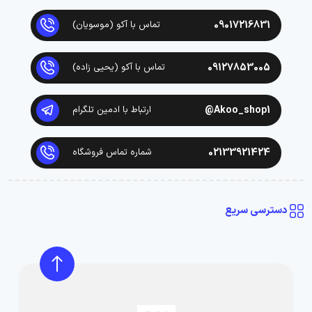
09017216831
تماس با آکو (موسویان)
09127853005
تماس با آکو (یحیی زاده)
Akoo_shop1@
ارتباط با ادمین تلگرام
02133921424
شماره تماس فروشگاه
دسترسی سریع