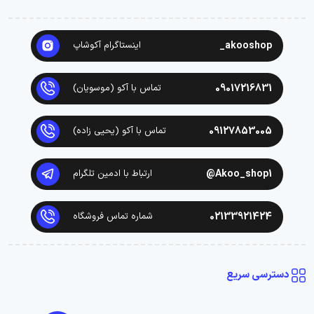
akooshop_
اینستاگرام آکوشاپ
09017216831
تماس با آکو (موسویان)
09127853005
تماس با آکو (یحیی زاده)
Akoo_shop1@
ارتباط با ادمین تلگرام
02133921424
شماره تماس فروشگاه
دسترسی سریع