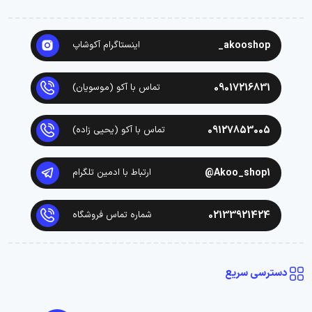
akooshop_
اینستاگرام آکوشاپ
09017216831
تماس با آکو (موسویان)
09127853005
تماس با آکو (یحیی زاده)
Akoo_shop1@
ارتباط با ادمین تلگرام
02133921424
شماره تماس فروشگاه
دسترسی سریع