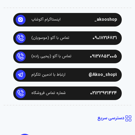
akooshop_
اینستاگرام آکوشاپ
09017216831
تماس با آکو (موسویان)
09127853005
تماس با آکو (یحیی زاده)
Akoo_shop1@
ارتباط با ادمین تلگرام
02133921424
شماره تماس فروشگاه
دسترسی سریع