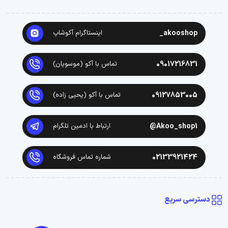
akooshop_
اینستاگرام آکوشاپ
09017216831
تماس با آکو (موسویان)
09127853005
تماس با آکو (یحیی زاده)
Akoo_shop1@
ارتباط با ادمین تلگرام
02133921424
شماره تماس فروشگاه
دسترسی سریع