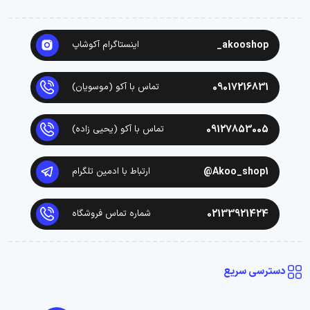
akooshop_
اینستاگرام آکوشاپ
09017216831
تماس با آکو (موسویان)
09127853005
تماس با آکو (یحیی زاده)
Akoo_shop1@
ارتباط با ادمین تلگرام
02133921424
شماره تماس فروشگاه
دسترسی سریع