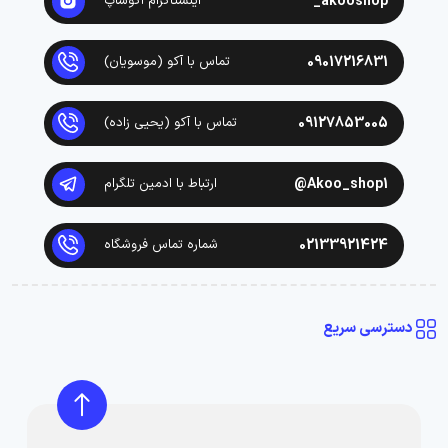
akooshop_
اینستاگرام آکوشاپ
09017216831
تماس با آکو (موسویان)
09127853005
تماس با آکو (یحیی زاده)
Akoo_shop1@
ارتباط با ادمین تلگرام
02133921424
شماره تماس فروشگاه
دسترسی سریع