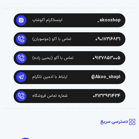
akooshop_
اینستاگرام آکوشاپ
09017216831
تماس با آکو (موسویان)
09127853005
تماس با آکو (یحیی زاده)
Akoo_shop1@
ارتباط با ادمین تلگرام
02133921424
شماره تماس فروشگاه
دسترسی سریع